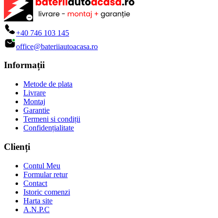
+40 746 103 145
office@bateriiautoacasa.ro
Informații
Metode de plata
Livrare
Montaj
Garantie
Termeni si condiții
Confidențialitate
Clienți
Contul Meu
Formular retur
Contact
Istoric comenzi
Harta site
A.N.P.C