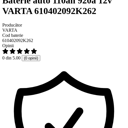
Baterie auto 110ah 920a 12v
VARTA 610402092K262
Producător
VARTA
Cod baterie
610402092K262
Opinii
0 din 5.00
(0 opinii)