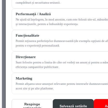
cumpărături și securitatea sesiunii.
Performanță / Analiză
Ne ajută să înțelegem, în mod anonim, cum este folosit site-ul, măsurân
și interacțiunile, pentru a îmbunătăți experiența.
Funcționalitate
Permit reținerea preferințelor dumneavoastră (de exemplu opțiuni de af
pentru o experiență personalizată.
Direcționare
Sunt folosite pentru a limita de câte ori vedeți un anunț și pentru a măs
eficiența campaniilor publicitare.
Marketing
Permit afișarea unor anunțuri relevante pentru interesele dumneavoastr
acest site și pe alte platforme.
Respinge
Salvează setările
A
opționalele