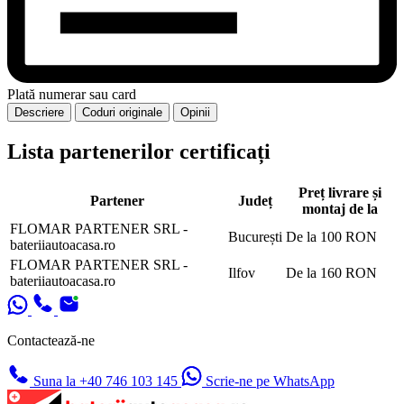
Plată numerar sau card
Descriere
Coduri originale
Opinii
Lista partenerilor certificați
Preț livrare și
Partener
Județ
montaj de la
FLOMAR PARTENER SRL -
București
De la 100 RON
bateriiautoacasa.ro
FLOMAR PARTENER SRL -
Ilfov
De la 160 RON
bateriiautoacasa.ro
Contactează-ne
Suna la +40 746 103 145
Scrie-ne pe WhatsApp