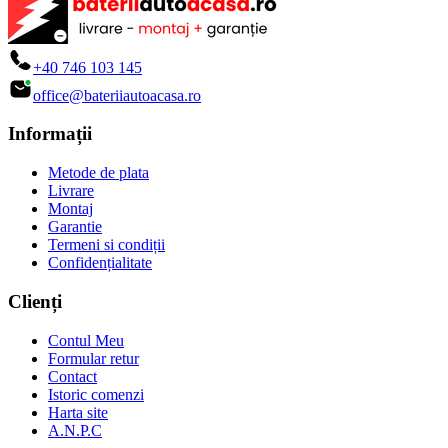
+40 746 103 145
office@bateriiautoacasa.ro
Informații
Metode de plata
Livrare
Montaj
Garantie
Termeni si condiții
Confidențialitate
Clienți
Contul Meu
Formular retur
Contact
Istoric comenzi
Harta site
A.N.P.C