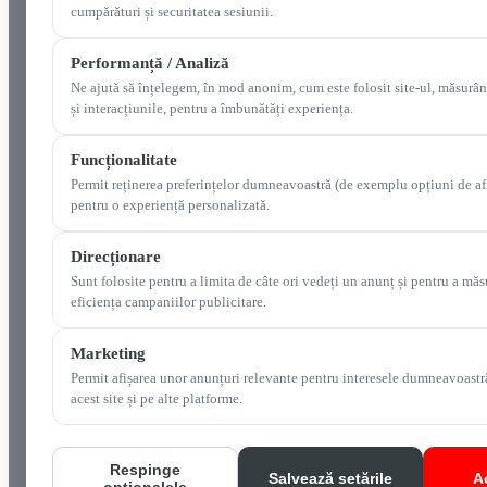
cumpărături și securitatea sesiunii.
Performanță / Analiză
Ne ajută să înțelegem, în mod anonim, cum este folosit site-ul, măsurân
și interacțiunile, pentru a îmbunătăți experiența.
Funcționalitate
Permit reținerea preferințelor dumneavoastră (de exemplu opțiuni de af
pentru o experiență personalizată.
Direcționare
Sunt folosite pentru a limita de câte ori vedeți un anunț și pentru a măs
eficiența campaniilor publicitare.
Marketing
Permit afișarea unor anunțuri relevante pentru interesele dumneavoastr
acest site și pe alte platforme.
Respinge
Salvează setările
A
opționalele