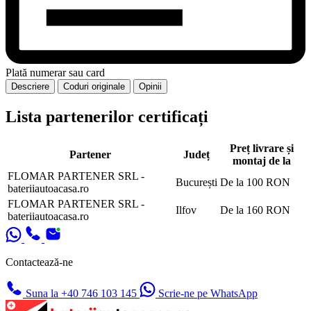
Plată numerar sau card
Descriere
Coduri originale
Opinii
Lista partenerilor certificați
Preț livrare și
Partener
Județ
montaj de la
FLOMAR PARTENER SRL -
București
De la 100 RON
bateriiautoacasa.ro
FLOMAR PARTENER SRL -
Ilfov
De la 160 RON
bateriiautoacasa.ro
Contactează-ne
Suna la +40 746 103 145
Scrie-ne pe WhatsApp