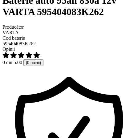
Baterie auto 95ah 830a 12v
VARTA 595404083K262
Producător
VARTA
Cod baterie
595404083K262
Opinii
0 din 5.00
(0 opinii)