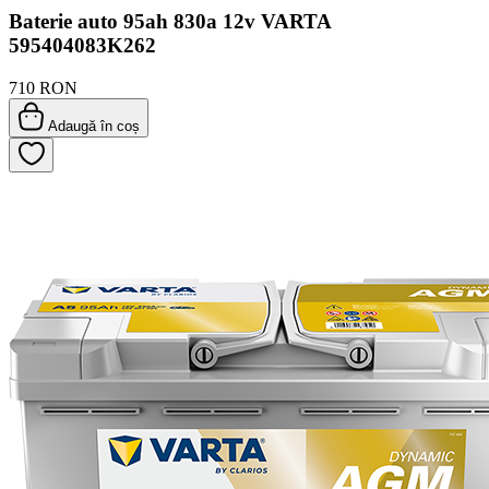
Baterie auto 95ah 830a 12v VARTA
595404083K262
710 RON
Adaugă în coș