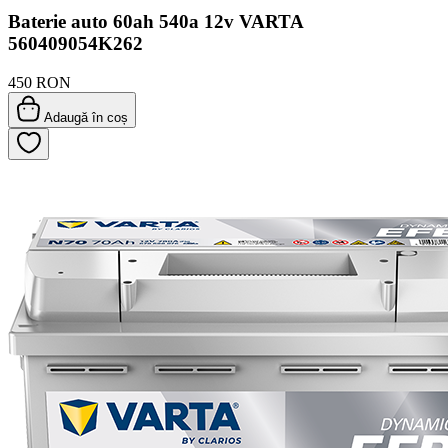
Baterie auto 60ah 540a 12v VARTA
560409054K262
450 RON
Adaugă în coș