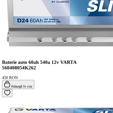
Baterie auto 60ah 540a 12v VARTA
560408054K262
450 RON
Adaugă în coș