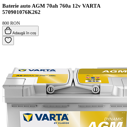
Baterie auto AGM 70ah 760a 12v VARTA
570901076K262
800 RON
Adaugă în coș