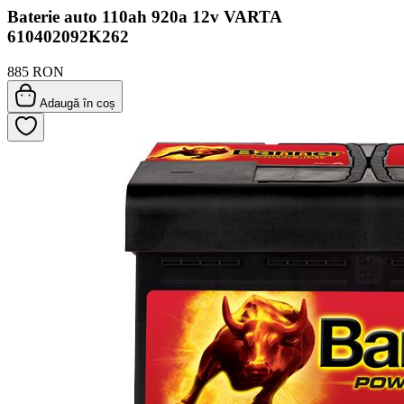
Baterie auto 110ah 920a 12v VARTA
610402092K262
885 RON
Adaugă în coș