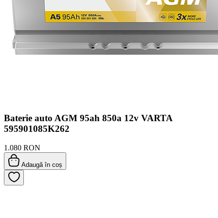
Baterie auto AGM 95ah 850a 12v VARTA
595901085K262
1.080 RON
Adaugă în coș