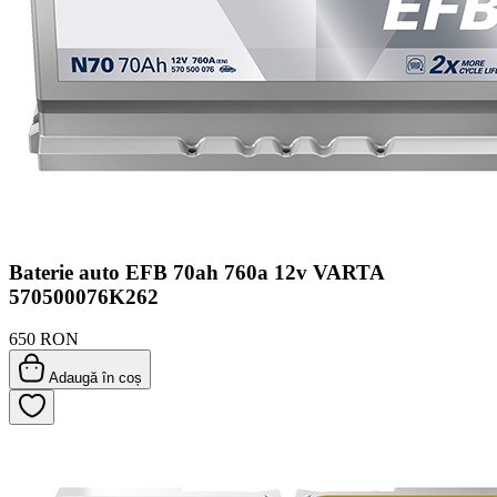
Baterie auto EFB 70ah 760a 12v VARTA
570500076K262
650 RON
Adaugă în coș