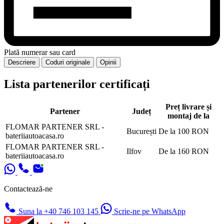
Plată numerar sau card
Descriere
Coduri originale
Opinii
Lista partenerilor certificați
Preț livrare și
Partener
Județ
montaj de la
FLOMAR PARTENER SRL -
București
De la 100 RON
bateriiautoacasa.ro
FLOMAR PARTENER SRL -
Ilfov
De la 160 RON
bateriiautoacasa.ro
Contactează-ne
Suna la +40 746 103 145
Scrie-ne pe WhatsApp