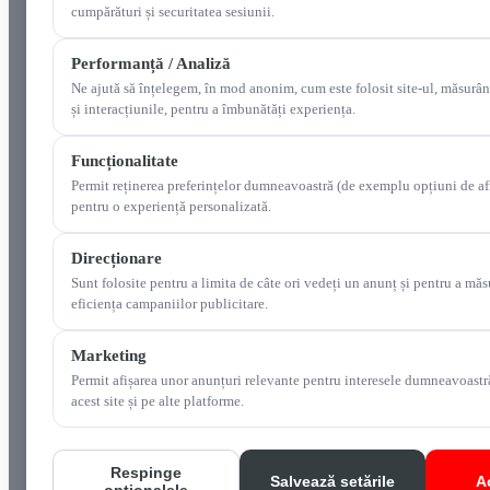
cumpărături și securitatea sesiunii.
Performanță / Analiză
Ne ajută să înțelegem, în mod anonim, cum este folosit site-ul, măsurân
și interacțiunile, pentru a îmbunătăți experiența.
Funcționalitate
Permit reținerea preferințelor dumneavoastră (de exemplu opțiuni de af
pentru o experiență personalizată.
Direcționare
Sunt folosite pentru a limita de câte ori vedeți un anunț și pentru a măs
eficiența campaniilor publicitare.
Marketing
Permit afișarea unor anunțuri relevante pentru interesele dumneavoastr
acest site și pe alte platforme.
Respinge
Salvează setările
A
opționalele