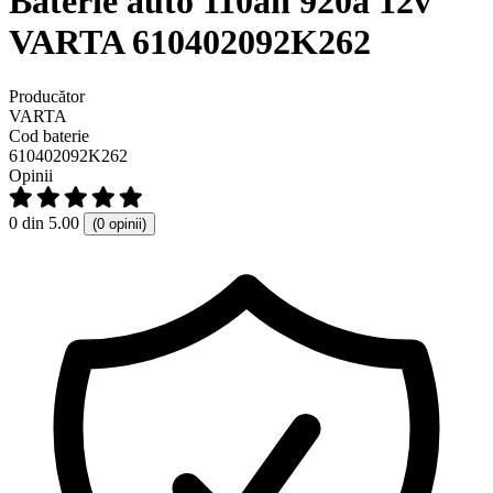
Baterie auto 110ah 920a 12v
VARTA 610402092K262
Producător
VARTA
Cod baterie
610402092K262
Opinii
0 din 5.00
(0 opinii)