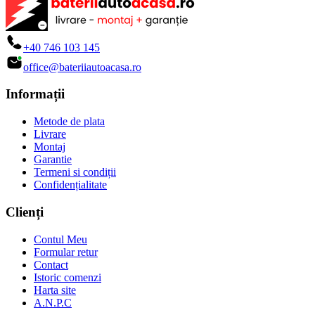
+40 746 103 145
office@bateriiautoacasa.ro
Informații
Metode de plata
Livrare
Montaj
Garantie
Termeni si condiții
Confidențialitate
Clienți
Contul Meu
Formular retur
Contact
Istoric comenzi
Harta site
A.N.P.C