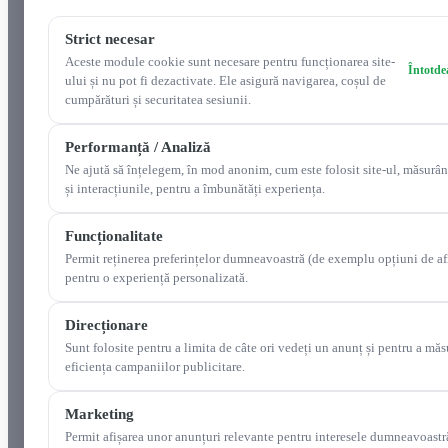
Strict necesar
Aceste module cookie sunt necesare pentru funcționarea site-
Întotde
ului și nu pot fi dezactivate. Ele asigură navigarea, coșul de
cumpărături și securitatea sesiunii.
Performanță / Analiză
Ne ajută să înțelegem, în mod anonim, cum este folosit site-ul, măsurân
și interacțiunile, pentru a îmbunătăți experiența.
Funcționalitate
Permit reținerea preferințelor dumneavoastră (de exemplu opțiuni de af
pentru o experiență personalizată.
Direcționare
Sunt folosite pentru a limita de câte ori vedeți un anunț și pentru a măs
eficiența campaniilor publicitare.
Marketing
Permit afișarea unor anunțuri relevante pentru interesele dumneavoastr