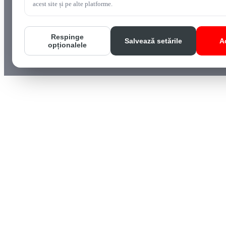
acest site și pe alte platforme.
Respinge
Salvează setările
A
opționalele