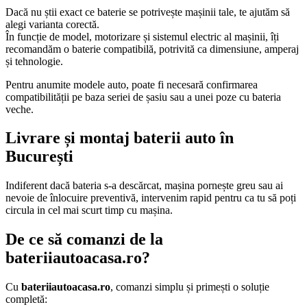
Dacă nu știi exact ce baterie se potrivește mașinii tale, te ajutăm să
alegi varianta corectă.
În funcție de model, motorizare și sistemul electric al mașinii, îți
recomandăm o baterie compatibilă, potrivită ca dimensiune, amperaj
și tehnologie.
Pentru anumite modele auto, poate fi necesară confirmarea
compatibilității pe baza seriei de șasiu sau a unei poze cu bateria
veche.
Livrare și montaj baterii auto în
București
Indiferent dacă bateria s-a descărcat, mașina pornește greu sau ai
nevoie de înlocuire preventivă, intervenim rapid pentru ca tu să poți
circula in cel mai scurt timp cu mașina.
De ce să comanzi de la
bateriiautoacasa.ro?
Cu
bateriiautoacasa.ro
, comanzi simplu și primești o soluție
completă: