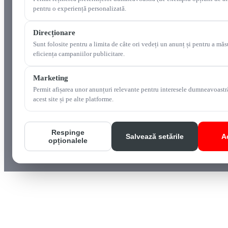
pentru o experiență personalizată.
Direcționare
Sunt folosite pentru a limita de câte ori vedeți un anunț și pentru a măs
eficiența campaniilor publicitare.
Marketing
Permit afișarea unor anunțuri relevante pentru interesele dumneavoastr
acest site și pe alte platforme.
Respinge
Salvează setările
A
opționalele