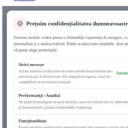
🍪
Prețuim confidențialitatea dumneavoast
Folosim module cookie pentru a îmbunătăți experiența de navigare, a a
personalizat și a analiza traficul. Puteți accepta toate modulele, doar pe
vă puteți alege preferințele.
Strict necesar
Aceste module cookie sunt necesare pentru funcționarea site-
Întotde
ului și nu pot fi dezactivate. Ele asigură navigarea, coșul de
cumpărături și securitatea sesiunii.
Performanță / Analiză
Ne ajută să înțelegem, în mod anonim, cum este folosit site-ul, măsurân
și interacțiunile, pentru a îmbunătăți experiența.
Funcționalitate
Permit reținerea preferințelor dumneavoastră (de exemplu opțiuni de af