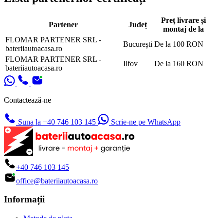
Preț livrare și
Partener
Județ
montaj de la
FLOMAR PARTENER SRL -
București
De la 100 RON
bateriiautoacasa.ro
FLOMAR PARTENER SRL -
Ilfov
De la 160 RON
bateriiautoacasa.ro
Contactează-ne
Suna la +40 746 103 145
Scrie-ne pe WhatsApp
+40 746 103 145
office@bateriiautoacasa.ro
Informații