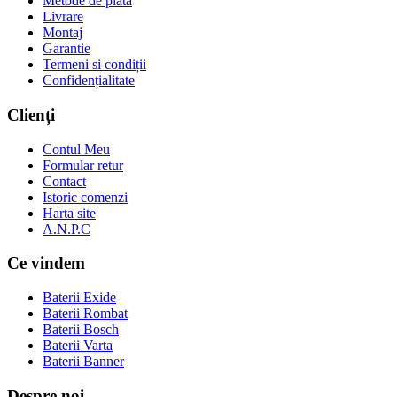
Metode de plata
Livrare
Montaj
Garantie
Termeni si condiții
Confidențialitate
Clienți
Contul Meu
Formular retur
Contact
Istoric comenzi
Harta site
A.N.P.C
Ce vindem
Baterii Exide
Baterii Rombat
Baterii Bosch
Baterii Varta
Baterii Banner
Despre noi