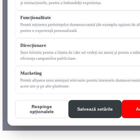
și interacțiunile, pentru a îmbunătăți experiența.
Funcționalitate
Permit reținerea preferințelor dumneavoastră (de exemplu opțiuni de af
pentru o experiență personalizată.
Direcționare
Sunt folosite pentru a limita de câte ori vedeți un anunț și pentru a măs
eficiența campaniilor publicitare.
Marketing
Permit afișarea unor anunțuri relevante pentru interesele dumneavoastr
acest site și pe alte platforme.
Respinge
Salvează setările
A
opționalele