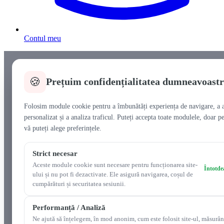
Contul meu
🍪
Prețuim confidențialitatea dumneavoast
Folosim module cookie pentru a îmbunătăți experiența de navigare, a a
personalizat și a analiza traficul. Puteți accepta toate modulele, doar pe
vă puteți alege preferințele.
Strict necesar
Aceste module cookie sunt necesare pentru funcționarea site-
Întotde
ului și nu pot fi dezactivate. Ele asigură navigarea, coșul de
cumpărături și securitatea sesiunii.
Performanță / Analiză
Ne ajută să înțelegem, în mod anonim, cum este folosit site-ul, măsurân