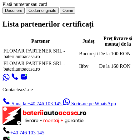
Plată numerar sau card
Descriere
Coduri originale
Opinii
Lista partenerilor certificați
Preț livrare și
Partener
Județ
montaj de la
FLOMAR PARTENER SRL -
București
De la 100 RON
bateriiautoacasa.ro
FLOMAR PARTENER SRL -
Ilfov
De la 160 RON
bateriiautoacasa.ro
Contactează-ne
Suna la +40 746 103 145
Scrie-ne pe WhatsApp
+40 746 103 145