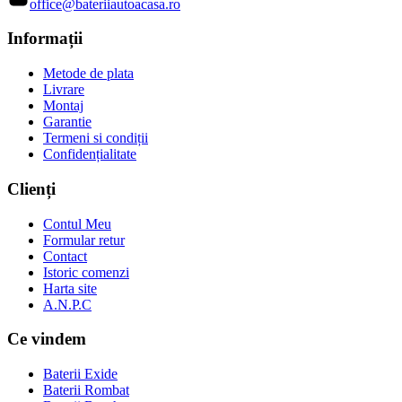
office@bateriiautoacasa.ro
Informații
Metode de plata
Livrare
Montaj
Garantie
Termeni si condiții
Confidențialitate
Clienți
Contul Meu
Formular retur
Contact
Istoric comenzi
Harta site
A.N.P.C
Ce vindem
Baterii Exide
Baterii Rombat