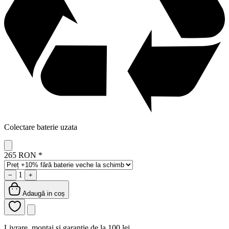
Colectare baterie uzata
265 RON
*
1
−
+
Adaugă in coș
Livrare, montaj și garanție de la 100 lei